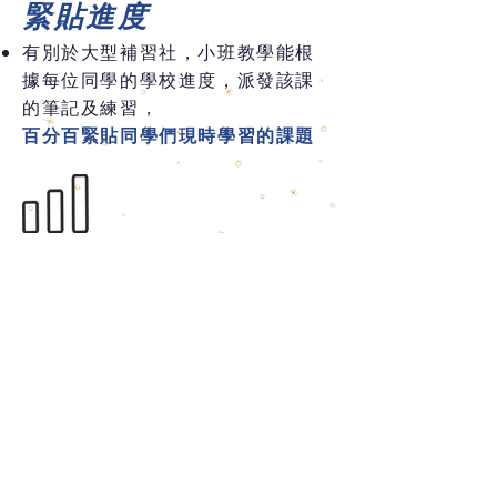
緊貼進度
有別於大型補習社，小班教學能根
據每位同學的學校進度，派發該課
的筆記及練習，
百分百緊貼同學們現時學習的課題
功課批改​
每堂課後會根據每位同學的水平及目
標，安排
針對性的練習和試題
作為功課
完成後下堂可以交給導師核對，而批改
後導師會向每位同學詳細
分析錯處以及
釐清概念
，
有效地針對改善每位同學的弱項