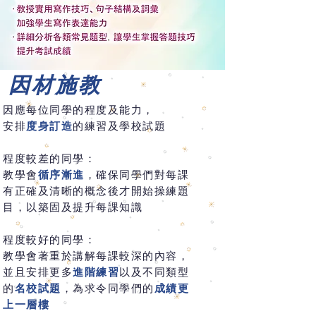
​
因材施教
因應每位同學的程度及能力，
安排
度身訂造
的練習
及學校試題
程度較差的同學：
教學會
循序漸進
，確保同學們對每課
有正確及清晰的概念後才開始操練題
目，以築固及提升每課知識
程度較好的同學：
教學會著重於講解每課較深的內容，
並且安排更多
進階練習
以及不同類型
的
名校試題
，為求令同學們的
成績更
上一層樓