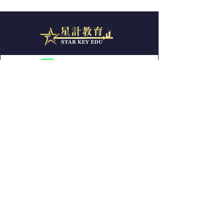
按此 查詢及報名
導師資歷
課堂特色
面授課程：
7-8月暑期班
9月常規班
網上課程簡介