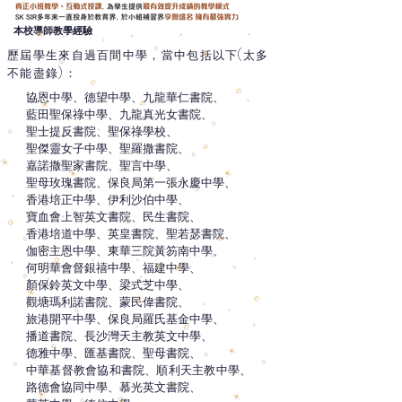
本校導師教學經驗
歷屆學生來自過百間中學，當中包括以下(太多
不能盡錄)：
協恩中學、德望中學、九龍華仁書院、
藍田聖保祿中學、九龍真光女書院、
聖士提反書院、聖保祿學校、
聖傑靈女子中學、聖羅撒書院、
嘉諾撒聖家書院、
聖言中學、
聖母玫瑰書院、保良局第一張永慶中學、
香港培正中學、伊利沙伯中學、
寶血會上智英文書院、民生書院、
香港培道中學、英皇書院、聖若瑟書院、
伽密主恩中學、東華三院黃笏南中學、
何明華會督銀禧中學、福建中學、
顏保鈴英文中學、梁式芝中學、
觀塘瑪利諾書院、蒙民偉書院、
旅港開平中學、保良局羅氏基金中學、
播道書院、長沙灣天主教英文中學、
德雅中學、匯基書院、聖母書院、
中華基督教會協和書院、順利天主教中學、
路德會協同中學、慕光英文書院、